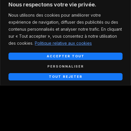
Nous respectons votre vie privée.
Cas d'usage fréquents
Préparation au passage de la commission de
Nous utilisons des cookies pour améliorer votre
sécurité périodique
expérience de navigation, diffuser des publicités ou des
contenus personnalisés et analyser notre trafic. En cliquant
Ouverture ou réouverture d'un Établissement
sur « Tout accepter », vous consentez à notre utilisation
Recevant du Public (ERP)
des cookies.
Politique relative aux cookies
Changement d'exploitant, de destination ou de
ACCEPTER TOUT
catégorie d'établissement
PERSONNALISER
Levée de prescriptions suite à un avis
TOUT REJETER
défavorable ou une injonction
Audit préventif global de votre patrimoine
immobilier
DEMANDER UN DEVIS